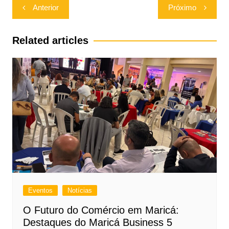
Navegação
Anterior
Próximo
de
Post
Related articles
Eventos
Notícias
O Futuro do Comércio em Maricá:
Destaques do Maricá Business 5