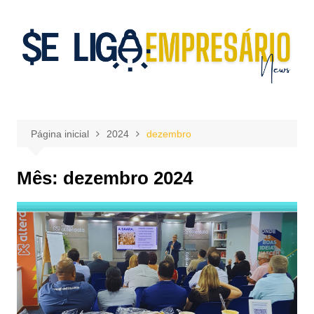
Ir
para
o
conteúdo
Página inicial
2024
dezembro
Mês:
dezembro 2024