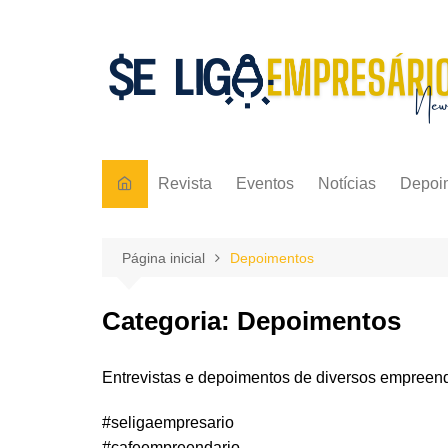
Ir
para
o
conteúdo
Revista
Eventos
Notícias
Depoi
Página inicial
Depoimentos
Categoria:
Depoimentos
Entrevistas e depoimentos de diversos empreen
#seligaempresario
#cafeempreendario