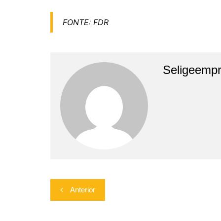
FONTE: FDR
Seligeempr
Navegação
Anterior
de