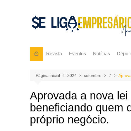
Ir
para
o
conteúdo
Revista
Eventos
Notícias
Depoi
Página inicial
2024
setembro
7
Aprova
Aprovada a nova lei
beneficiando quem q
próprio negócio.