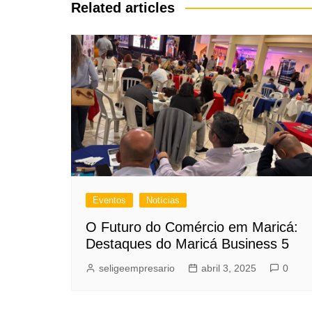
Post
Related articles
Eventos
Notícias
O Futuro do Comércio em Maricá:
Destaques do Maricá Business 5
seligeempresario
abril 3, 2025
0