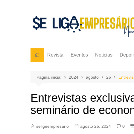
Ir
para
o
conteúdo
Revista
Eventos
Notícias
Depoi
Página inicial
2024
agosto
26
Entrevi
Entrevistas exclusiv
seminário de econo
seligeempresario
agosto 26, 2024
0