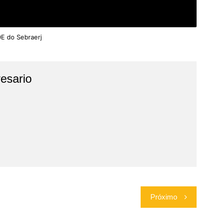
DE do Sebraerj
esario
Próximo