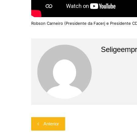
Robson Carneiro (Presidente da Facerj e Presidente C
Seligeempr
Navegação
Anterior
de